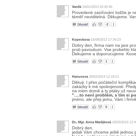
Vaněk
16/01/2013 20:45:40
Provedené zasíťování lodžie je ne
téměř neviditelná. Děkujeme. Va
-2
Odpověď
Kopeckova
15/08/2013 17:34:23
Dobry den, firma nam na jare pro
proti pavoukum. Vse probehlo hl
Dekujeme a doporucujeme. Kooe
1
Odpověď
Hanusova
26/02/2014 12:19:21
Děkuji. I přes počáteční kompli
zakázky k mé spokojenosti. Předp
na mém domě a ty ptáky už neuvidí
"….to není problém, s tím si p
jméno, ale přeji jemu, Vám i fir
0
Odpověď
Dr., Mgr. Anna Matějková
10/03/2014 12:4
Dobrý den,
jedak Vám chceme ještě jednou p