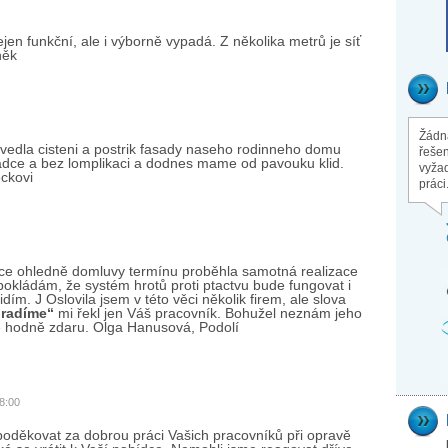
jen funkční, ale i výborně vypadá. Z několika metrů je síť
něk
Žádná
vedla cisteni a postrik fasady naseho rodinneho domu
řešen
adce a bez lomplikaci a dodnes mame od pavouku klid.
vyžad
ckovi
práci
kace ohledně domluvy termínu proběhla samotná realizace
okládám, že systém hrotů proti ptactvu bude fungovat i
m. J Oslovila jsem v této věci několik firem, ale slova
oradíme“
mi řekl jen Váš pracovník. Bohužel neznám jeho
mě hodně zdaru. Olga Hanusová, Podolí
8:00
oděkovat za dobrou práci Vašich pracovníků při opravě