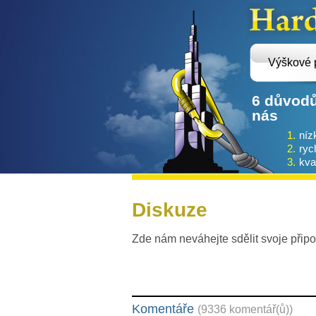
Výškové 
6 důvodů
nás
1.
níz
2.
ryc
3.
kval
Diskuze
Zde nám neváhejte sdělit svoje připo
Komentáře
(9336 komentář(ů))