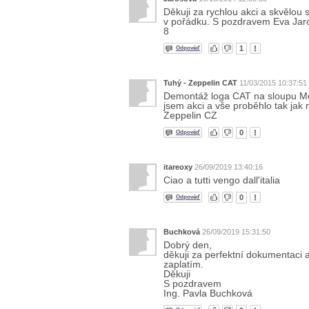
Děkuji za rychlou akci a skvělou
v pořádku. S pozdravem Eva Jaroš
8
1
Odpověď
Tuhý - Zeppelin CAT
11/03/2015 10:37:51
Demontáž loga CAT na sloupu Modl
jsem akci a vše proběhlo tak jak
Zeppelin CZ
0
Odpověď
itareoxy
26/09/2019 13:40:16
Ciao a tutti vengo dall'italia
0
Odpověď
Buchková
26/09/2019 15:31:50
Dobrý den,
děkuji za perfektní dokumentaci 
zaplatím.
Děkuji
S pozdravem
Ing. Pavla Buchková