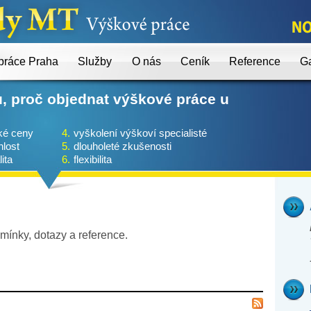
práce Praha
Služby
O nás
Ceník
Reference
Ga
, proč objednat výškové práce u
ké ceny
4.
vyškolení výškoví specialisté
hlost
5.
dlouholeté zkušenosti
ita
6.
flexibilita
mínky, dotazy a reference.