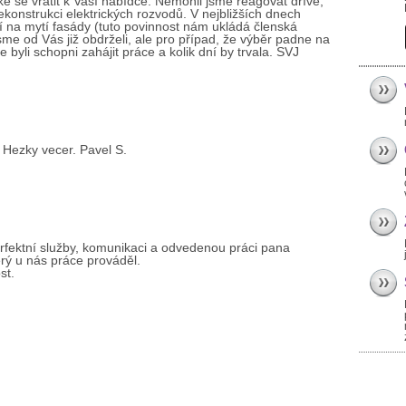
é se vrátit k Vaší nabídce. Nemohli jsme reagovat dříve,
konstrukci elektrických rozvodů. V nejbližších dnech
 na mytí fasády (tuto povinnost nám ukládá členská
e od Vás již obdrželi, ale pro případ, že výběr padne na
 byli schopni zahájit práce a kolik dní by trvala. SVJ
 Hezky vecer. Pavel S.
rfektní služby, komunikaci a odvedenou práci pana
rý u nás práce prováděl.
st.