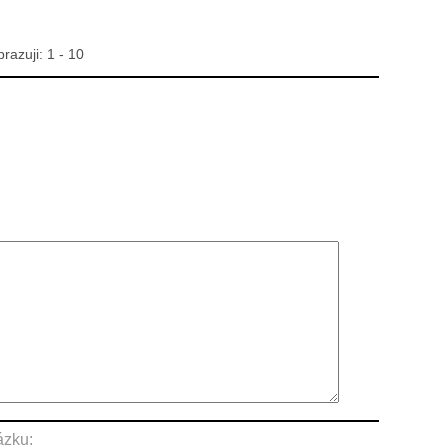
brazuji:
1 - 10
ázku: