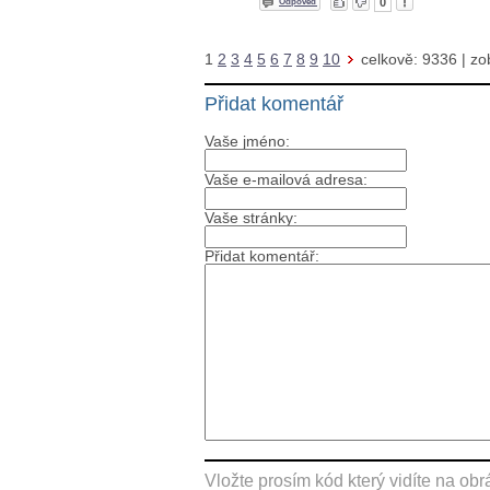
0
Odpověď
1
2
3
4
5
6
7
8
9
10
celkově:
9336
| zo
Přidat komentář
Vaše jméno:
Vaše e-mailová adresa:
Vaše stránky:
Přidat komentář:
Vložte prosím kód který vidíte na obr