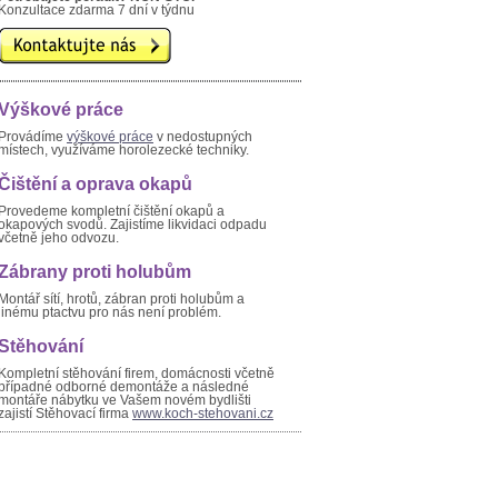
Konzultace zdarma 7 dní v týdnu
Výškové práce
Provádíme
výškové práce
v nedostupných
místech, využíváme horolezecké techniky.
Čištění a oprava okapů
Provedeme kompletní čištění okapů a
okapových svodů. Zajistíme likvidaci odpadu
včetně jeho odvozu.
Zábrany proti holubům
Montář sítí, hrotů, zábran proti holubům a
jinému ptactvu pro nás není problém.
Stěhování
Kompletní stěhování firem, domácnosti včetně
případné odborné demontáže a následné
montáře nábytku ve Vašem novém bydlišti
zajistí Stěhovací firma
www.koch-stehovani.cz