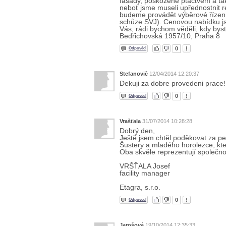
fasády, poškozené ptáctvem a tak
neboť jsme museli upřednostnit re
budeme provádět výběrové řízení
schůze SVJ). Cenovou nabídku jsm
Vás, rádi bychom věděli, kdy byste
Bedřichovská 1957/10, Praha 8
0
Odpověď
Stefanovič
12/04/2014 12:20:37
Dekuji za dobre provedeni prace!
0
Odpověď
Vrašťala
31/07/2014 10:28:28
Dobrý den,
Ještě jsem chtěl poděkovat za pe
Šustery a mladého horolezce, kte
Oba skvěle reprezentují společno
VRŠŤALA Josef
facility manager
Etagra, s.r.o.
0
Odpověď
Jarošová
19/10/2014 12:35:33