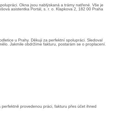
 spolupráci. Okna jsou nablýskaná a trámy natřené. Vše je
ová asistentka Portál, s. r. o. Klapkova 2, 182 00 Praha
etice u Prahy. Děkuji za perfektní spolupráci. Sledoval
 mělo. Jakmile obdržíme fakturu, postarám se o proplacení.
a perfektně provedenou práci, fakturu přes účet ihned