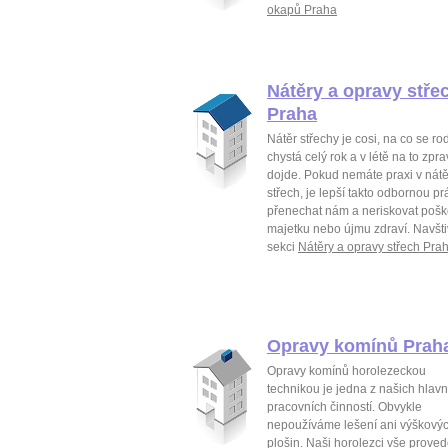
okapů Praha
Nátěry a opravy stře
Praha
Nátěr střechy je cosi, na co se ro
chystá celý rok a v létě na to zpra
dojde. Pokud nemáte praxi v nát
střech, je lepší takto odbornou pr
přenechat nám a neriskovat pošk
majetku nebo újmu zdraví. Navšti
sekci
Nátěry a opravy střech Pra
Opravy komínů Prah
Opravy komínů horolezeckou
technikou je jedna z našich hlavn
pracovních činností. Obvykle
nepoužíváme lešení ani výškový
plošin. Naši horolezci vše prove