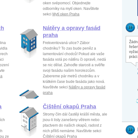
oken svépomocí. Objednejte
odborníky na mytí oken. Navštivte
sekci
Mytí oken Praha
ch
Nátěry a opravy fasád
praha
Žádná
dina
Frekventovaná ulice? Zábor
řešen
vidla
chodníku? To zas bude peněz a
vyžad
ěrech
lamentování chodců! Pokud ale vaše
práci
áci
fasáda volá po nátěru či opravě, nedá
ození
se nic dělat. Zahoďte starosti a svěřte
vte
svoji fasádu našim horolezcům.
ha
Zabereme pár metrů chodníku a v
krátkém čase bude fasáda jako nová.
Navštivte sekci
Nátěry a opravy fasád
praha
a
Čištění okapů Praha
Stromy čím dál častěji krášlí města, ale
ích
jsou-li listy zanešeny větrem nebo
ptactvem do našich okapů, radost z
ch
nich příliš nemáme. Navštivte sekci
dou ze
Čištění okapů Praha