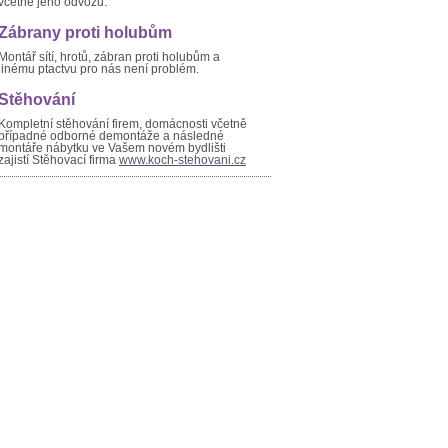
včetně jeho odvozu.
Zábrany proti holubům
Montář sítí, hrotů, zábran proti holubům a
jinému ptactvu pro nás není problém.
Stěhování
Kompletní stěhování firem, domácnosti včetně
případné odborné demontáže a následné
montáře nábytku ve Vašem novém bydlišti
zajistí Stěhovací firma
www.koch-stehovani.cz