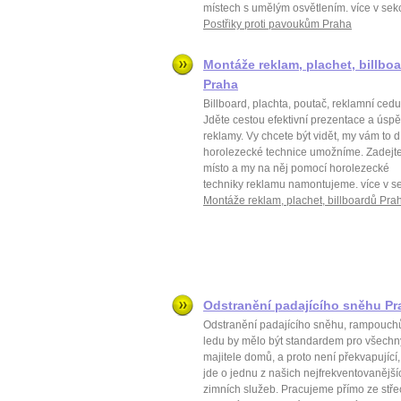
místech s umělým osvětlením. více v sekc
Postřiky proti pavoukům Praha
Montáže reklam, plachet, billbo
Praha
Billboard, plachta, poutač, reklamní cedu
Jděte cestou efektivní prezentace a úsp
reklamy. Vy chcete být vidět, my vám to d
horolezecké technice umožníme. Zadejt
místo a my na něj pomocí horolezecké
techniky reklamu namontujeme. více v se
Montáže reklam, plachet, billboardů Pra
Odstranění padajícího sněhu Pr
Odstranění padajícího sněhu, rampouch
ledu by mělo být standardem pro všechn
majitele domů, a proto není překvapující,
jde o jednu z našich nejfrekventovanější
zimních služeb. Pracujeme přímo ze stře