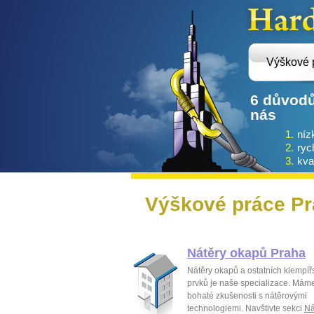
Výškové 
6 důvodů
nás
1.
níz
2.
ryc
3.
kval
Výškové práce Prah
Nátěry okapů Praha
Nátěry okapů a ostatních klempíř
prvků je naše specializace. Mám
bohaté zkušenosti s nátěrovými
technologiemi. Navštivte sekci
Ná