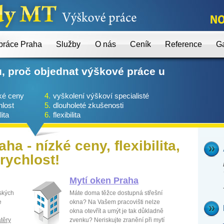
práce Praha
Služby
O nás
Ceník
Reference
Ga
, proč objednat výškové práce u
ké ceny
4.
vyškolení výškoví specialisté
hlost
5.
dlouholeté zkušenosti
ita
6.
flexibilita
a - nízké ceny, flexibilita,
rychlost!
Mytí oken Praha
ských
Máte doma těžce dostupná střešní
e
okna? Na Vašem pracovišti nelze
okna otevřít a umýt je tak důkladně
těry
zvenku? Neriskujte zranění při mytí