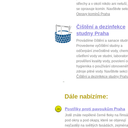
střechy a v okolí nikdo ani netuší,
se opravuje komín. Navštivte sek
Opravy komínů Praha
Čištění a dezinfekce
studny Praha
Provádíme čištění a sanace studn
Provedeme vyčištění studny a
odčerpání znečistěné vody, chem
ošetření vody ve studni, laborator
prověření kvality vody, povolení 
hygienika o používání obnovené
zdroje pitné vody. Navštivte sekci
Čištění a dezinfekce studny Prah
Dále nabízíme:
Postřiky proti pavoukům Praha
Jistě znáte nepěkné černé fleky na říms
pod okny a pod okapy, které se objevují
nejčastěji na světlých fasádách, zejmén