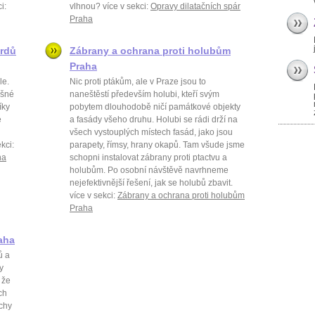
i:
vlhnou? více v sekci:
Opravy dilatačních spár
Praha
ardů
Zábrany a ochrana proti holubům
Praha
le.
Nic proti ptákům, ale v Praze jsou to
ěšné
naneštěstí především holubi, kteří svým
íky
pobytem dlouhodobě ničí památkové objekty
e
a fasády všeho druhu. Holubi se rádi drží na
všech vystouplých místech fasád, jako jsou
kci:
parapety, římsy, hrany okapů. Tam všude jsme
ha
schopni instalovat zábrany proti ptactvu a
holubům. Po osobní návštěvě navrhneme
nejefektivnější řešení, jak se holubů zbavit.
více v sekci:
Zábrany a ochrana proti holubům
Praha
aha
ů a
y
 že
ch
chy