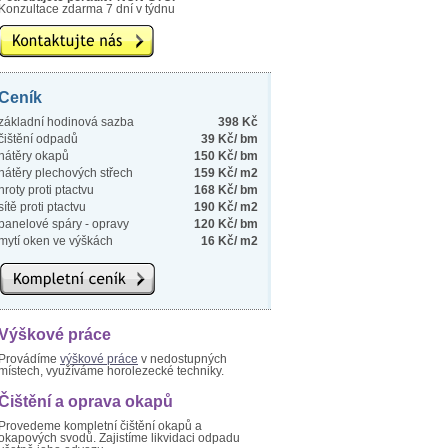
Konzultace zdarma 7 dní v týdnu
Ceník
základní hodinová sazba
398 Kč
čištění odpadů
39 Kč/ bm
nátěry okapů
150 Kč/ bm
nátěry plechových střech
159 Kč/ m2
hroty proti ptactvu
168 Kč/ bm
sítě proti ptactvu
190 Kč/ m2
panelové spáry - opravy
120 Kč/ bm
mytí oken ve výškách
16 Kč/ m2
Výškové práce
Provádíme
výškové práce
v nedostupných
místech, využíváme horolezecké techniky.
Čištění a oprava okapů
Provedeme kompletní čištění okapů a
okapových svodů. Zajistíme likvidaci odpadu