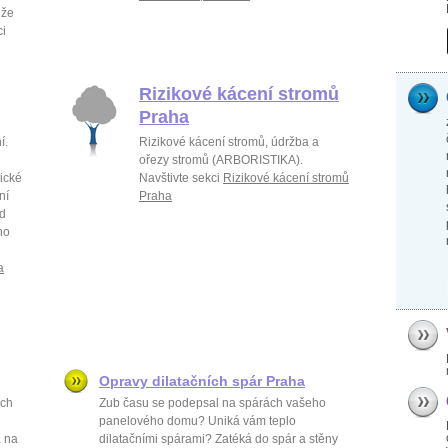
 že
ci
Rizikové kácení stromů
Praha
í.
Rizikové kácení stromů, údržba a
ořezy stromů (ARBORISTIKA).
ické
Navštivte sekci
Rizikové kácení stromů
ní
Praha
od
ho
a
Opravy dilatačních spár Praha
ách
Zub času se podepsal na spárách vašeho
panelového domu? Uniká vám teplo
a na
dilatačními spárami? Zatéká do spár a stěny