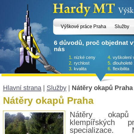
Výškové práce Praha
Služby
6 důvodů, proč objednat 
nás
1.
nízké ceny
4.
vyškolení 
2.
rychlost
5.
dlouholeté
3.
kvalita
6.
flexibilita
Hlavní strana
|
Služby
|
Nátěry okapů Praha
Nátěry okapů Praha
Nátěry okapů
klempířských 
specializace