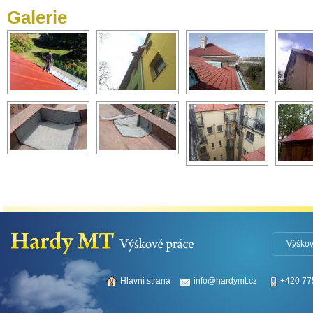
Galerie
Výškov
Hlavní strana
info@hardymt.cz
+420 77