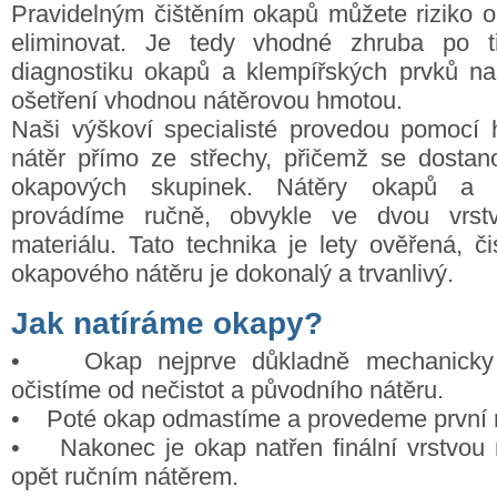
Pravidelným čištěním okapů můžete riziko o
eliminovat. Je tedy vhodné zhruba po tř
diagnostiku okapů a klempířských prvků na
ošetření vhodnou nátěrovou hmotou.
Naši výškoví specialisté provedou pomocí 
nátěr přímo ze střechy, přičemž se dostan
okapových skupinek. Nátěry okapů a k
provádíme ručně, obvykle ve dvou vrstv
materiálu. Tato technika je lety ověřená, č
okapového nátěru je dokonalý a trvanlivý.
Jak natíráme okapy?
• Okap nejprve důkladně mechanicky 
očistíme od nečistot a původního nátěru.
• Poté okap odmastíme a provedeme první r
• Nakonec je okap natřen finální vrstvou 
opět ručním nátěrem.