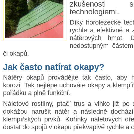
zkušenosti 
technologiemi.
Díky horolezecké tec
rychle a efektivně a 
nátěrových hmot. 
nedostupným částem 
či okapů.
Jak často natírat okapy?
Nátěry okapů provádějte tak často, aby n
korozi. Tak nejlépe uchováte okapy a klempí
pořádku a plně funkční.
Náletové rostliny, ptačí trus a vlhko již po
dokážou narušit nátěr a následně docház
klempířských prvků. Kořínky náletových dř
dostat do spojů v okapu překvapivě rychle a o